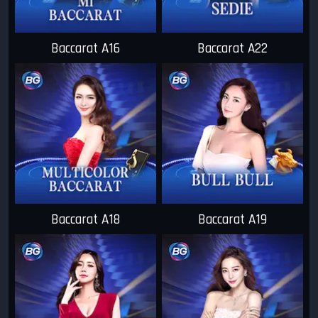
Baccarat A16
Baccarat A22
Baccarat A18
Baccarat A19