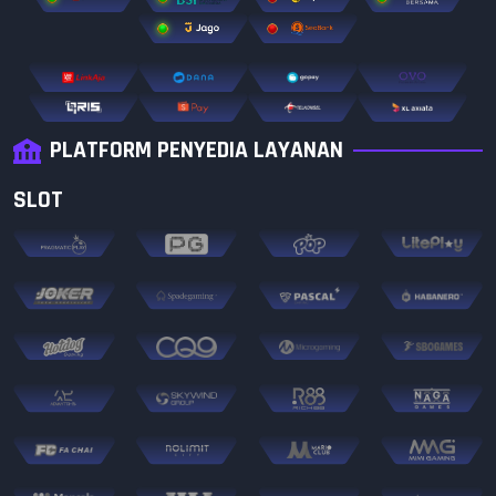
PLATFORM PENYEDIA LAYANAN
SLOT