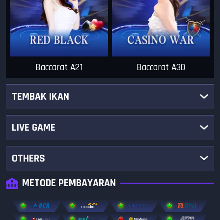
Baccarat A21
Baccarat A30
TEMBAK IKAN
LIVE GAME
OTHERS
METODE PEMBAYARAN