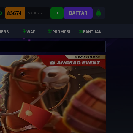
DAFTAR
HERS
WAP
PROMOSI
BANTUAN