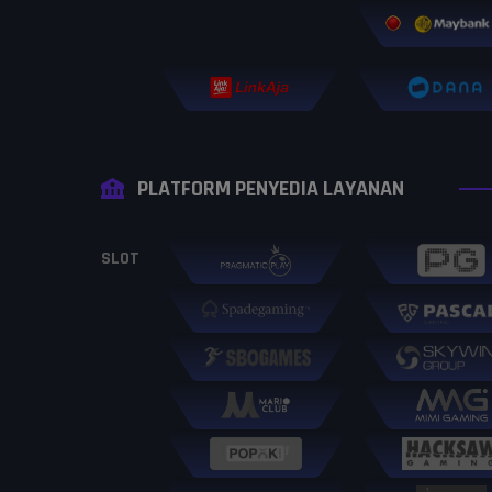
PLATFORM PENYEDIA LAYANAN
SLOT