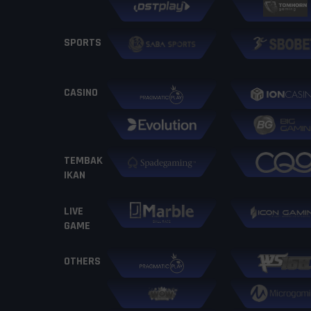
SPORTS
CASINO
TEMBAK 
IKAN
LIVE 
GAME
OTHERS