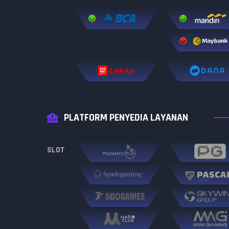
PLATFORM PENYEDIA LAYANAN
SLOT