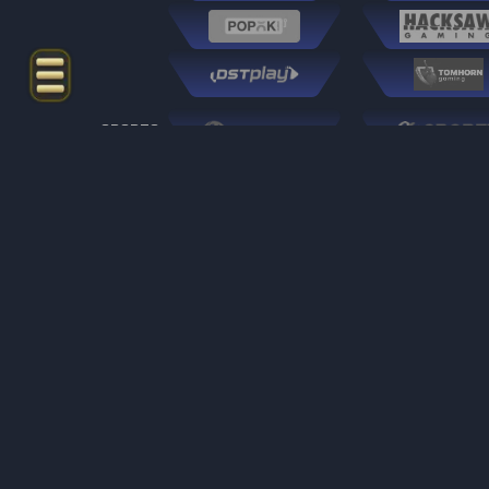
SPORTS
CASINO
TEMBAK 
IKAN
LIVE 
GAME
OTHERS