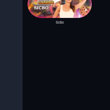
SicBo