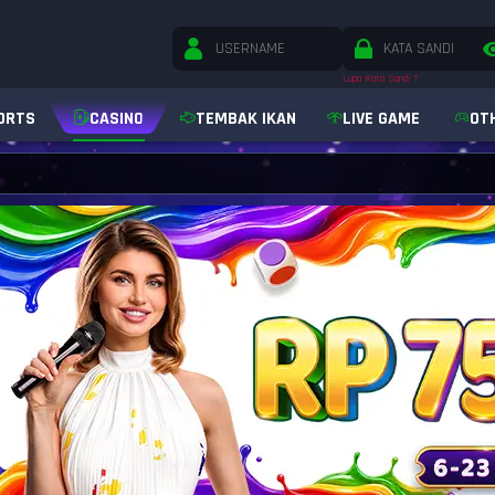
Lupa Kata Sandi ?
ORTS
CASINO
TEMBAK IKAN
LIVE GAME
OT