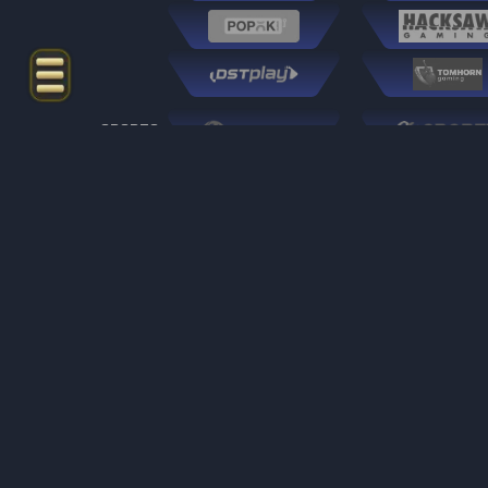
SPORTS
CASINO
TEMBAK 
IKAN
LIVE 
GAME
OTHERS