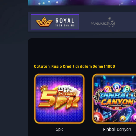
Catatan:
 Rasio Credit di dalam Game 
1:1000
5pk
Pinball Canyon